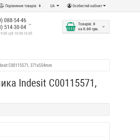
Порівняння товарів
0
UA
Особистий кабінет
) 088-54-46
Товарів:
0
) 514-30-04
на
0.00 грн.
19:00 суб 10:00-16:00
desit C00115571, 371x554mm
ка Indesit C00115571,