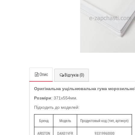
Опис
Відгуків (0)
Оригінальна ущільнювальна гума морозильної 
Розміри
: 371x554мм.
Підходить до моделей:
Бренд
Модель
Продуктовый код (тип, артикул)
ARISTON
DAN31VFR
93319960000