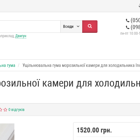
(050
(098
Всюди
пн-пт 10:00-
априклад,
Двигун
ьна гума
Ущільнювальна гума морозильної камери для холодильника In
зильної камери для холодильни
0 відгуків
1520.00 грн.