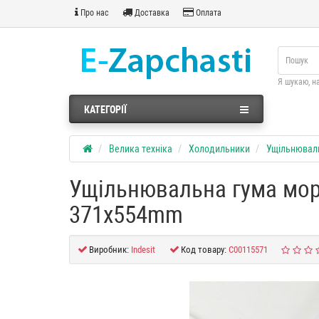
Про нас
Доставка
Оплата
Я шукаю, н
КАТЕГОРІЇ
Велика техніка
Холодильники
Ущільнювал
Ущільнювальна гума моро
371x554mm
Виробник:
Indesit
Код товару:
C00115571