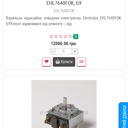
EHL7640FOK, БУ
EHL7640FOK
Варильна індукційна поверхня електрична Electrolux EHL7640FOK,
БУКлієнт відмовився від ремонту – від..
0
12000.00 грн.
-
+
Купити