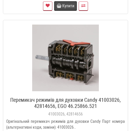
Купити
Перемикач режимів для духовки Candy 41003026,
42814656, EGO 46.25866.521
41003026, 42814656
Оригінальний перемикач режимів для духовки Candy Парт номера
(альтернативні коди, заміни): 41003026..