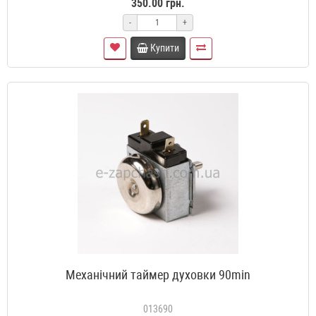
350.00 грн.
-
+
Купити
Механічний таймер духовки 90min
013690