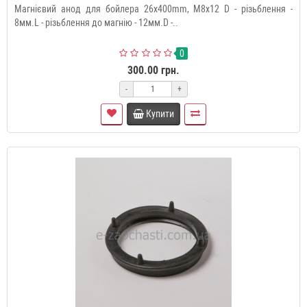
Магнієвий анод для бойлера 26x400mm, M8x12 D - різьблення -
8мм.L - різьблення до магнію - 12мм.D -..
0
300.00 грн.
-
+
Купити