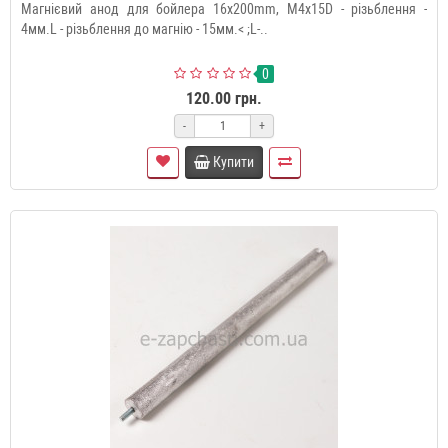
Магнієвий анод для бойлера 16x200mm, М4x15D - різьблення -
4мм.L - різьблення до магнію - 15мм.< ;L-..
0
120.00 грн.
-
+
Купити