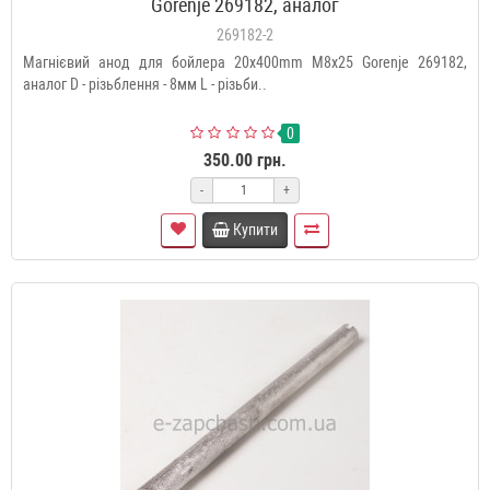
Gorenje 269182, аналог
269182-2
Магнієвий анод для бойлера 20x400mm M8x25 Gorenje 269182,
аналог D - різьблення - 8мм L - різьби..
0
350.00 грн.
-
+
Купити