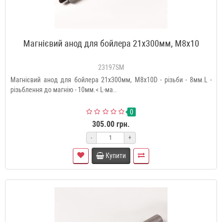
Магнієвий анод для бойлера 21x300мм, M8x10
23197SM
Магнієвий анод для бойлера 21x300мм, M8x10D - різьби - 8мм.L -
різьблення до магнію - 10мм.< L-ма..
0
305.00 грн.
-
+
Купити