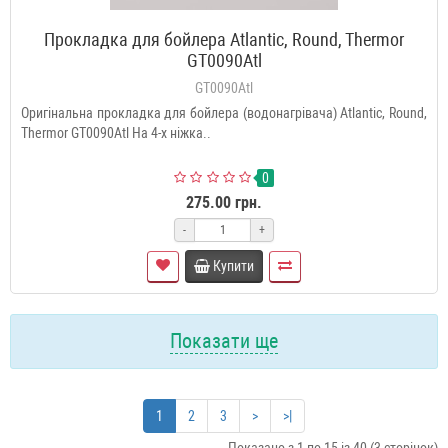
Прокладка для бойлера Atlantic, Round, Thermor
GT0090Atl
GT0090Atl
Оригінальна прокладка для бойлера (водонагрівача) Atlantic, Round,
Thermor GT0090Atl На 4-х ніжка..
0
275.00 грн.
-
+
Купити
Показати ще
1
2
3
>
>|