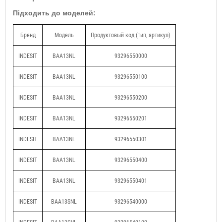
Підходить до моделей:
Бренд
Модель
Продуктовый код (тип, артикул)
INDESIT
BAA13NL
93296550000
INDESIT
BAA13NL
93296550100
INDESIT
BAA13NL
93296550200
INDESIT
BAA13NL
93296550201
INDESIT
BAA13NL
93296550301
INDESIT
BAA13NL
93296550400
INDESIT
BAA13NL
93296550401
INDESIT
BAA13SNL
93296540000