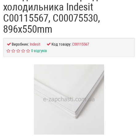
холодильника Indesit
C00115567, C00075530,
896x550mm
Виробник:
Indesit
Код товару:
C00115567
0 відгуків