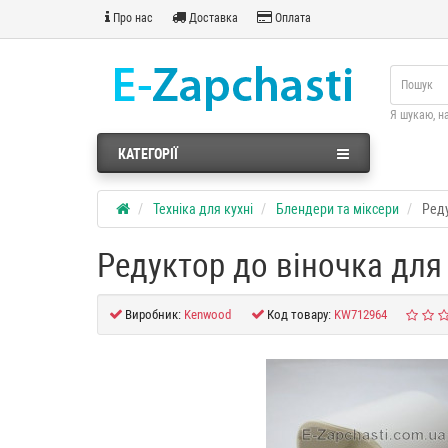
Про нас
Доставка
Оплата
Я шукаю, н
КАТЕГОРІЇ
Техніка для кухні
Блендери та міксери
Ред
Редуктор до віночка дл
Виробник:
Kenwood
Код товару:
KW712964