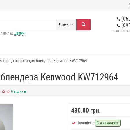
(050
(098
Всюди
пн-пт 10:00-
априклад,
Двигун
уктор до віночка для блендера Kenwood KW712964
я блендера Kenwood KW712964
0 відгуків
430.00 грн.
Наявність:
Є в наявності