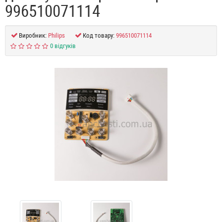
996510071114
Виробник:
Philips
Код товару:
996510071114
0 відгуків