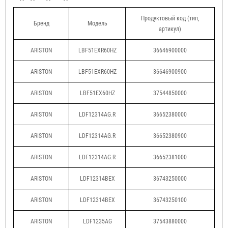
Продуктовый код (тип,
Бренд
Модель
артикул)
ARISTON
LBF51EXR60HZ
36646900000
ARISTON
LBF51EXR60HZ
36646900900
ARISTON
LBF51EX60HZ
37544850000
ARISTON
LDF12314AG.R
36652380000
ARISTON
LDF12314AG.R
36652380900
ARISTON
LDF12314AG.R
36652381000
ARISTON
LDF12314BEX
36743250000
ARISTON
LDF12314BEX
36743250100
ARISTON
LDF1235AG
37543880000