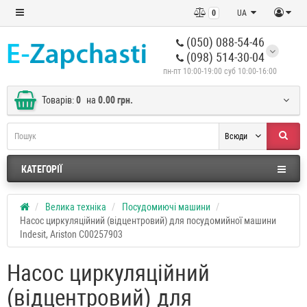
0
UA
(050) 088-54-46
(098) 514-30-04
пн-пт 10:00-19:00 суб 10:00-16:00
Товарів:
0
на
0.00 грн.
Всюди
КАТЕГОРІЇ
Велика техніка
Посудомиючі машини
Насос циркуляційний (відцентровий) для посудомийної машини
Indesit, Ariston C00257903
Насос циркуляційний
(відцентровий) для