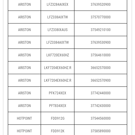
ARISTON
LFZ3284AIXEX
37639520900
ARISTON
LFZ338AIXTW
37570770000
ARISTON
LFZ338IXAUS
37549210100
ARISTON
LFZ3384AIXTW
37639530900
ARISTON
LKF720EX60HZ
37564610000
ARISTON
LKF7204EX60HZ.R
36652570000
ARISTON
LKF7204EX60HZ.R
36652570900
ARISTON
PFK724XEX
37742440000
ARISTON
PFT834XEX
37742430000
HOTPOINT
FDD912G
37544560000
HOTPOINT
FDD912K
37585890000