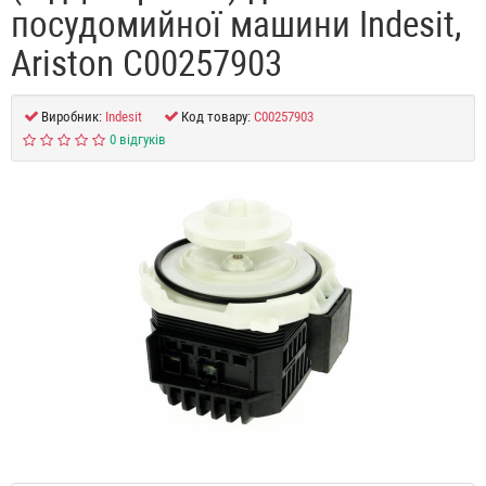
посудомийної машини Indesit,
Ariston C00257903
Виробник:
Indesit
Код товару:
C00257903
0 відгуків