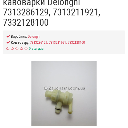
кавоварки Delonghi
7313286129, 7313211921,
7332128100
Виробник:
Delonghi
Код товару:
7313286129, 7313211921, 7332128100
0 відгуків