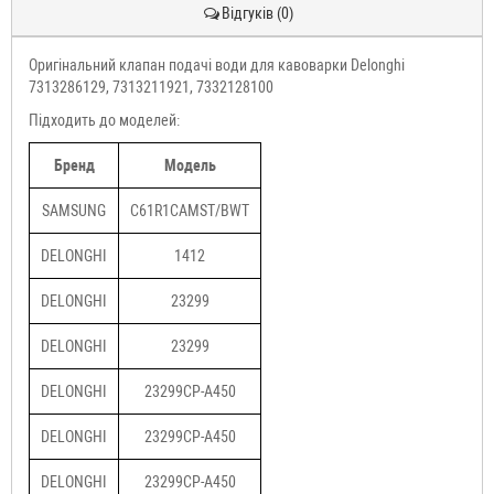
Відгуків (0)
Оригінальний клапан подачі води для кавоварки Delonghi
7313286129, 7313211921, 7332128100
Підходить до моделей:
Бренд
Модель
SAMSUNG
C61R1CAMST/BWT
DELONGHI
1412
DELONGHI
23299
DELONGHI
23299
DELONGHI
23299CP-A450
DELONGHI
23299CP-A450
DELONGHI
23299CP-A450