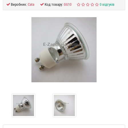
Виробник:
Cata
Код товару:
GU10
0 відгуків