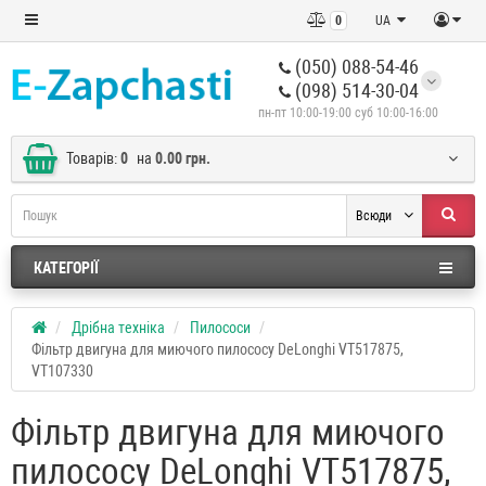
0
UA
(050) 088-54-46
(098) 514-30-04
пн-пт 10:00-19:00 суб 10:00-16:00
Товарів:
0
на
0.00 грн.
Всюди
КАТЕГОРІЇ
Дрібна техніка
Пилососи
Фільтр двигуна для миючого пилососу DeLonghi VT517875,
VT107330
Фільтр двигуна для миючого
пилососу DeLonghi VT517875,