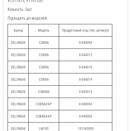
VT517875, VT107330
Кількість: 2шт.
Підходить до моделей:
Бренд
Модель
Продуктовый код (тип, артикул)
DELONGHI
COBRA
0-044009
DELONGHI
COBRA
0-044012
DELONGHI
COBRA
0-044018
DELONGHI
COBRA
0-044019
DELONGHI
COBRAE
0-045013
DELONGHI
COBRAVAP
0-048004
DELONGHI
COBRAVAP
0-048006
DELONGHI
LM190
191343000