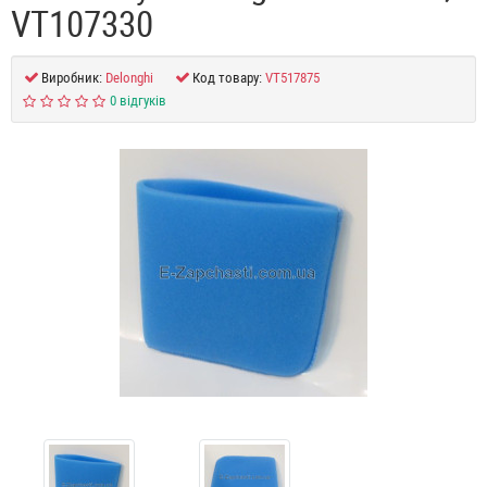
VT107330
Виробник:
Delonghi
Код товару:
VT517875
0 відгуків