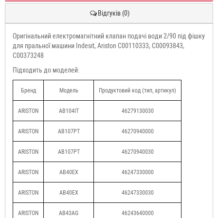
Відгуків (0)
Оригінальний електромагнітний клапан подачі води 2/90 під фішку
для пральної машини Indesit, Ariston C00110333, C00093843,
C00373248
Підходить до моделей:
Бренд
Модель
Продуктовий код (тип, артикул)
ARISTON
AB104IT
46279130030
ARISTON
AB107PT
46270940000
ARISTON
AB107PT
46270940030
ARISTON
AB40EX
46247330000
ARISTON
AB40EX
46247330030
ARISTON
AB43AG
46243640000