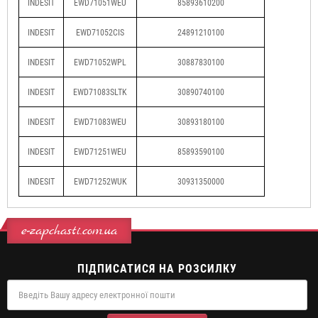
INDESIT
EWD71051WEU
85893610200
INDESIT
EWD71052CIS
24891210100
INDESIT
EWD71052WPL
30887830100
INDESIT
EWD71083SLTK
30890740100
INDESIT
EWD71083WEU
30893180100
INDESIT
EWD71251WEU
85893590100
INDESIT
EWD71252WUK
30931350000
e-zapchasti.com.ua
ПІДПИСАТИСЯ НА РОЗСИЛКУ