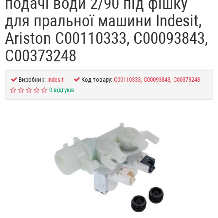
подачі води 2/90 під фішку
для пральної машини Indesit,
Ariston C00110333, C00093843,
C00373248
Виробник:
Indesit
Код товару:
C00110333, C00093843, C00373248
0 відгуків