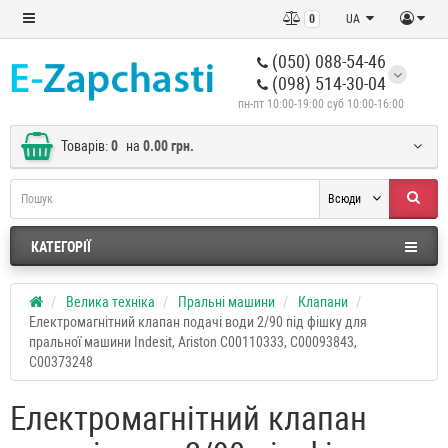
0
UA
(050) 088-54-46
(098) 514-30-04
пн-пт 10:00-19:00 суб 10:00-16:00
Товарів:
0
на
0.00 грн.
Всюди
КАТЕГОРІЇ
Велика техніка
Пральні машини
Клапани
Електромагнітний клапан подачі води 2/90 під фішку для
пральної машини Indesit, Ariston C00110333, C00093843,
C00373248
Електромагнітний клапан