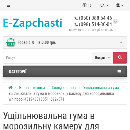
0
UA
(050) 088-54-46
(098) 514-30-04
пн-пт 10:00-19:00 суб 10:00-16:00
Товарів:
0
на
0.00 грн.
Всюди
КАТЕГОРІЇ
Велика техніка
Холодильники
Ущільнювальна гума
Ущільнювальна гума в морозильну камеру для холодильника
Whirlpool 481946818051, 692x571
Ущільнювальна гума в
морозильну камеру для