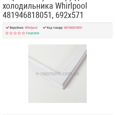
холодильника Whirlpool
481946818051, 692x571
Виробник:
Whirlpool
Код товару:
481946818051
0 відгуків