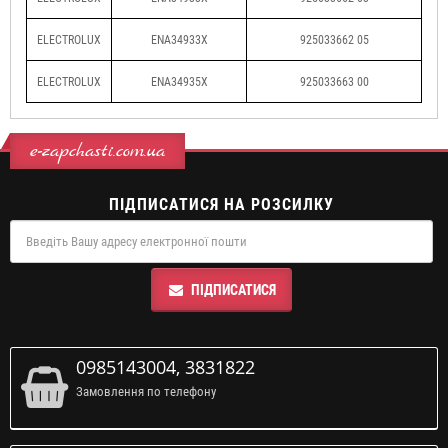
ELECTROLUX
ENA34933X
925033662 05
ELECTROLUX
ENA34935X
925033663 00
e-zapchasti.com.ua
ПІДПИСАТИСЯ НА РОЗСИЛКУ
ПІДПИСАТИСЯ
0985143004, 3831822
Замовлення по телефону