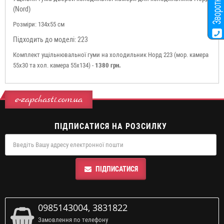
(Nord)
Розміри:
134x55 см
Підходить до моделі: 223
Комплект ущільнювальної гуми на холодильник Норд 223 (мор. камера
55x30 та хол. камера 55x134) -
1380 грн.
e-zapchasti.com.ua
ПІДПИСАТИСЯ НА РОЗСИЛКУ
ПІДПИСАТИСЯ
0985143004, 3831822
Замовлення по телефону