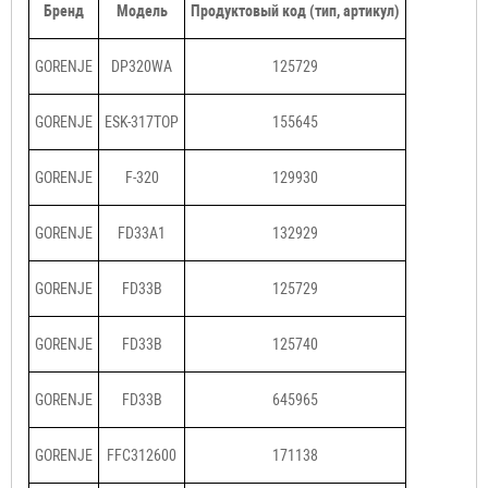
Бренд
Модель
Продуктовый код (тип, артикул)
GORENJE
DP320WA
125729
GORENJE
ESK-317TOP
155645
GORENJE
F-320
129930
GORENJE
FD33A1
132929
GORENJE
FD33B
125729
GORENJE
FD33B
125740
GORENJE
FD33B
645965
GORENJE
FFC312600
171138