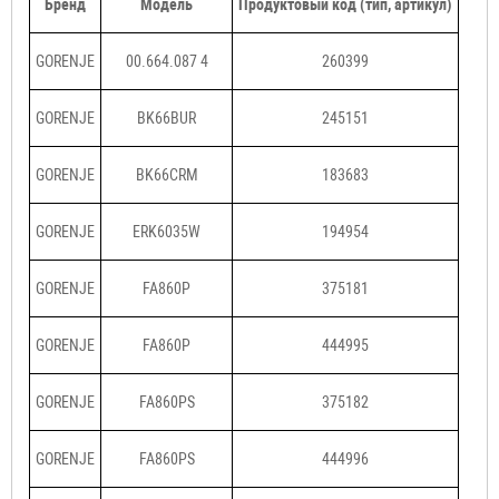
Бренд
Модель
Продуктовый код (тип, артикул)
GORENJE
00.664.087 4
260399
GORENJE
BK66BUR
245151
GORENJE
BK66CRM
183683
GORENJE
ERK6035W
194954
GORENJE
FA860P
375181
GORENJE
FA860P
444995
GORENJE
FA860PS
375182
GORENJE
FA860PS
444996