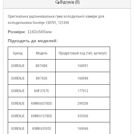
Відгуків (0)
Оригінальна ущільнювальна гума холодильної камери для
холодильника Gorenje 130701, 121339.
Розміри
: 1160x565мм.
Підходить до моделей:
Бренд
Модель
Продуктовый код (тип, артикул)
GORENJE
BK76BK
168091
GORENJE
BK76SS
168088
GORENJE
KNF3767E
177912
GORENJE
KNRK60378DE
299206
GORENJE
KNRK61378DE
335506
GORENJE
KNRK63392E
169046