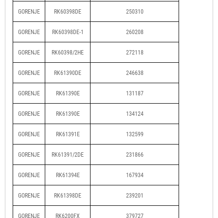
GORENJE
RK60398DE
250310
GORENJE
RK60398DE-1
260208
GORENJE
RK60398/2HE
272118
GORENJE
RK61390DE
246638
GORENJE
RK61390E
131187
GORENJE
RK61390E
134124
GORENJE
RK61391E
132599
GORENJE
RK61391/2DE
231866
GORENJE
RK61394E
167934
GORENJE
RK61398DE
239201
GORENJE
RK6200FX
379727