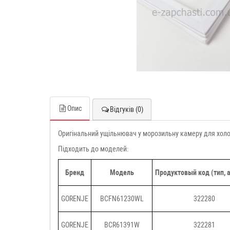
Опис
Відгуків (0)
Оригінальний ущільнювач у морозильну камеру для холо
Підходить до моделей:
Бренд
Модель
Продуктовый код (тип, 
GORENJE
BCFN61230WL
322280
GORENJE
BCR61391W
322281