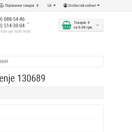
Порівняння товарів
0
UA
Особистий кабінет
) 088-54-46
Товарів:
0
) 514-30-04
на
0.00 грн.
19:00 суб 10:00-16:00
30689
enje 130689