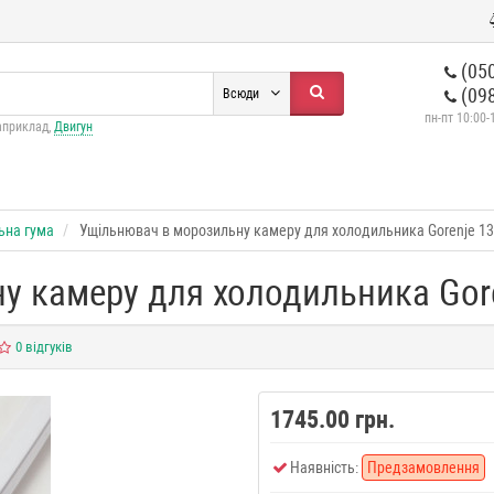
(050
(098
Всюди
пн-пт 10:00-
априклад,
Двигун
ьна гума
Ущільнювач в морозильну камеру для холодильника Gorenje 1
у камеру для холодильника Gor
0 відгуків
1745.00 грн.
Наявність:
Предзамовлення