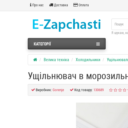
Про нас
Доставка
Оплата
Я шукаю, н
КАТЕГОРІЇ
Велика техніка
Холодильники
Ущільнювал
Ущільнювач в морозильн
Виробник:
Gorenje
Код товару:
130689