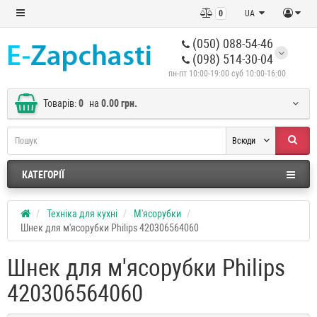
0
UA
(050) 088-54-46
(098) 514-30-04
пн-пт 10:00-19:00 суб 10:00-16:00
Товарів:
0
на
0.00 грн.
Всюди
КАТЕГОРІЇ
Техніка для кухні
М'ясорубки
Шнек для м'ясорубки Philips 420306564060
Шнек для м'ясорубки Philips
420306564060