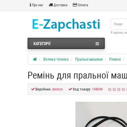
Про нас
Доставка
Оплата
Я шукаю, н
КАТЕГОРІЇ
Велика техніка
Пральні машини
Ремені
Ремінь для пральної ма
Виробник:
Ariston
Код товару:
1945H9