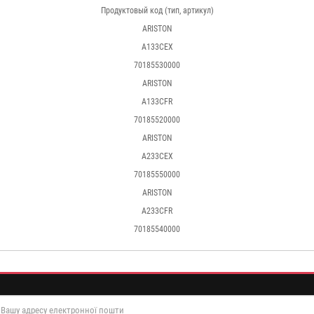
Продуктовый код (тип, артикул)
ARISTON
A133CEX
70185530000
ARISTON
A133CFR
70185520000
ARISTON
A233CEX
70185550000
ARISTON
A233CFR
70185540000