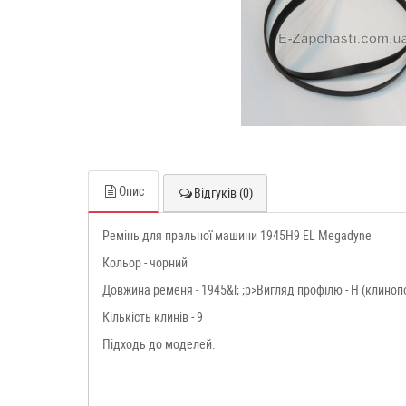
Опис
Відгуків (0)
Ремінь для пральної машини 1945H9 EL Megadyne
Кольор - чорний
Довжина ременя - 1945&l; ;p>Вигляд профілю - H (клиноп
Кількість клинів - 9
Підходь до моделей: