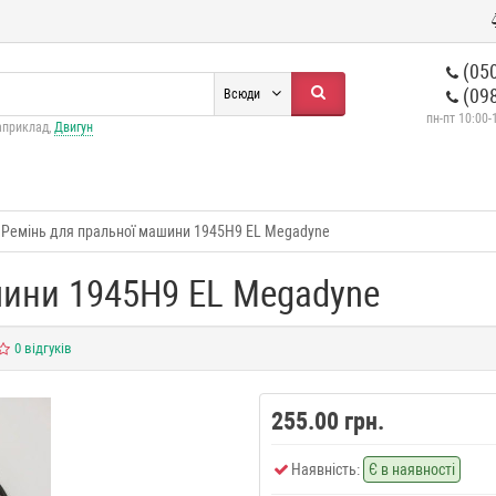
(050
(098
Всюди
пн-пт 10:00-
априклад,
Двигун
Ремінь для пральної машини 1945H9 EL Megadyne
шини 1945H9 EL Megadyne
0 відгуків
255.00 грн.
Наявність:
Є в наявності