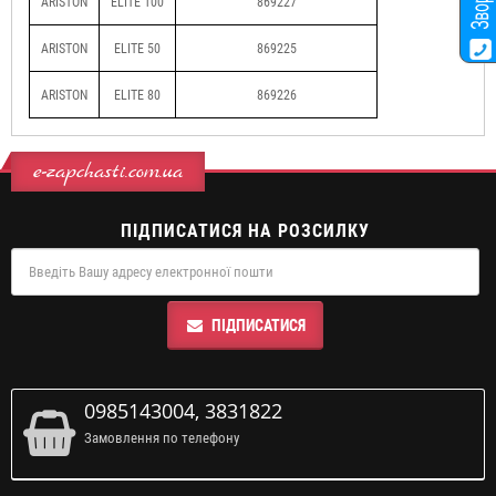
ARISTON
ELITE 100
869227
ARISTON
ELITE 50
869225
ARISTON
ELITE 80
869226
e-zapchasti.com.ua
ПІДПИСАТИСЯ НА РОЗСИЛКУ
ПІДПИСАТИСЯ
0985143004, 3831822
Замовлення по телефону