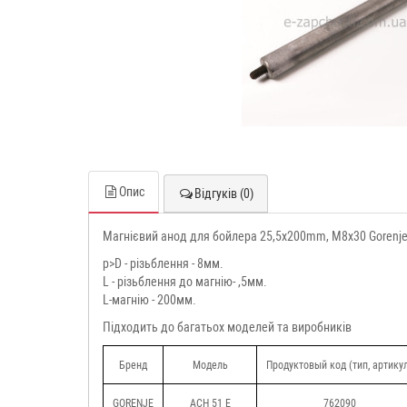
Опис
Відгуків (0)
Магнієвий анод для бойлера 25,5x200mm, M8x30 Gorenj
p>D - різьблення - 8мм.
L - різьблення до магнію- ,5мм.
L-магнію - 200мм.
Підходить до багатьох моделей та виробників
Бренд
Модель
Продуктовый код (тип, артику
GORENJE
ACH 51 E
762090