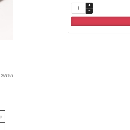
e 269169
л)