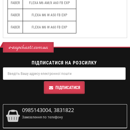
FABER
FLEXA M6 AM/X A60 FB EXP
FABER
FLEXA M6 W A50 FB EXP
FABER
FLEXA M6 W A60 FB EXP
e-zapchasti.com.ua
ПІДПИСАТИСЯ НА РОЗСИЛКУ
ПІДПИСАТИСЯ
0985143004, 3831822
Замовлення по телефону